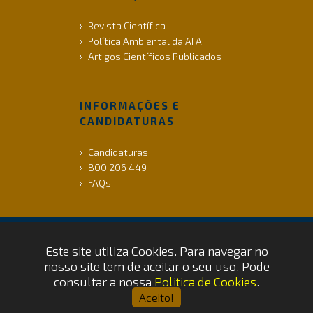
Revista Científica
Política Ambiental da AFA
Artigos Científicos Publicados
INFORMAÇÕES E
CANDIDATURAS
Candidaturas
800 206 449
FAQs
Este site utiliza Cookies. Para navegar no
ACESSIBILIDADE |
INFO LEGAL |
COOKIES
nosso site tem de aceitar o seu uso. Pode
Copyrights © 2026 by FAP - DCSI -
consultar a nossa
Politica de Cookies
.
WEBTEAM
Aceito!