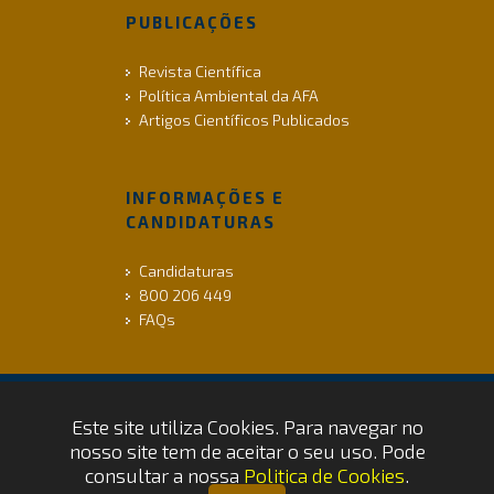
PUBLICAÇÕES
Revista Científica
Política Ambiental da AFA
Artigos Científicos Publicados
INFORMAÇÕES E
CANDIDATURAS
Candidaturas
800 206 449
FAQs
Este site utiliza Cookies. Para navegar no
ACESSIBILIDADE |
INFO LEGAL |
COOKIES
nosso site tem de aceitar o seu uso. Pode
Copyrights © 2026 by FAP - DCSI -
consultar a nossa
Politica de Cookies
.
WEBTEAM